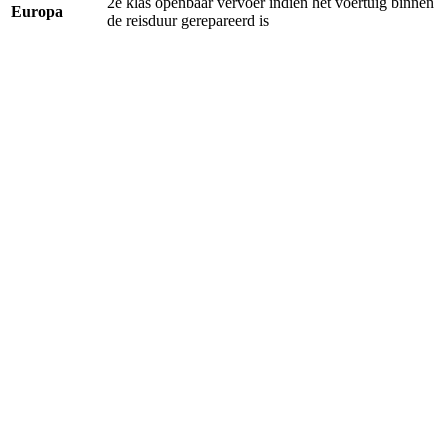
2e klas openbaar vervoer indien het voertuig binnen
Europa
de reisduur gerepareerd is