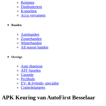
Remmen
Distibutieriem
Koppeling
Accu vervangen
Banden
Autobanden
Zomerbanden
Winterbanden
All season banden
Overige
Auto diagnose
ATF Spoelen
Garantie
Pechhulp
EV- & hybride- specialist
Controlelampjes
APK Keuring van AutoFirst Besselaar