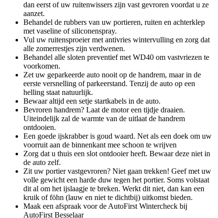
dan eerst of uw ruitenwissers zijn vast gevroren voordat u ze
aanzet.
Behandel de rubbers van uw portieren, ruiten en achterklep
met vaseline of siliconenspray.
Vul uw ruitensproeier met antivries wintervulling en zorg dat
alle zomerrestjes zijn verdwenen.
Behandel alle sloten preventief met WD40 om vastvriezen te
voorkomen.
Zet uw geparkeerde auto nooit op de handrem, maar in de
eerste versnelling of parkeerstand. Tenzij de auto op een
helling staat natuurlijk.
Bewaar altijd een setje startkabels in de auto.
Bevroren handrem? Laat de motor een tijdje draaien.
Uiteindelijk zal de warmte van de uitlaat de handrem
ontdooien.
Een goede ijskrabber is goud waard. Net als een doek om uw
voorruit aan de binnenkant mee schoon te wrijven
Zorg dat u thuis een slot ontdooier heeft. Bewaar deze niet in
de auto zelf.
Zit uw portier vastgevroren? Niet gaan trekken! Geef met uw
volle gewicht een harde duw tegen het portier. Soms volstaat
dit al om het ijslaagje te breken. Werkt dit niet, dan kan een
kruik of föhn (lauw en niet te dichtbij) uitkomst bieden.
Maak een afspraak voor de AutoFirst Wintercheck bij
AutoFirst Besselaar