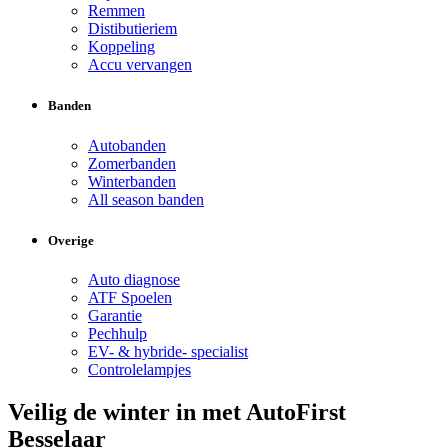
Remmen
Distibutieriem
Koppeling
Accu vervangen
Banden
Autobanden
Zomerbanden
Winterbanden
All season banden
Overige
Auto diagnose
ATF Spoelen
Garantie
Pechhulp
EV- & hybride- specialist
Controlelampjes
Veilig de winter in met AutoFirst
Besselaar