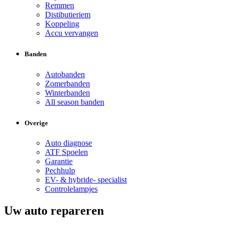
Remmen
Distibutieriem
Koppeling
Accu vervangen
Banden
Autobanden
Zomerbanden
Winterbanden
All season banden
Overige
Auto diagnose
ATF Spoelen
Garantie
Pechhulp
EV- & hybride- specialist
Controlelampjes
Uw auto repareren