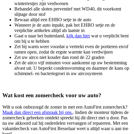
winterrestjes zijn verdwenen
Behandel alle sloten preventief met WD40, dit voorkomt
slijtage door stof
Bewaar altijd een EHBO setje in de auto
Wanneer je de auto inpakt, pak het EHBO setje en de
verplichte artikelen altijd als laatste in
Gaat u naar het buitenland,
kijk dan hier
wat u verplicht bent
om bij u te hebben
Zet bij warm weer voordat u vertrekt even de portieren en/of
ramen open, zodat de ergste warmte kan verdwijnen
Zet uw airco niet kouder dan rond de 22 graden
Zet de airco vijf minuten voor aankomst op uw bestemming
alvast uit. U beperkt condensvorming en daarmee de kans op
schimmel- en bacteriegroei in uw aircosysteem
Wat kost een zomercheck voor uw auto?
Wilt u ook onbezorgd de zomer in met een AutoFirst zomercheck?
Maak dan direct een afspraak bij ons.
. Indien de monteur tijdens de
zomercheck gebreken ontdekt spreekt hij dit direct met u door. Pas
na uw akkoord zal hij onderdelen vervangen of repareren. Met een
vakantiecheck van AutoFirst Besselaar weet u altijd waar u aan toe
bent!