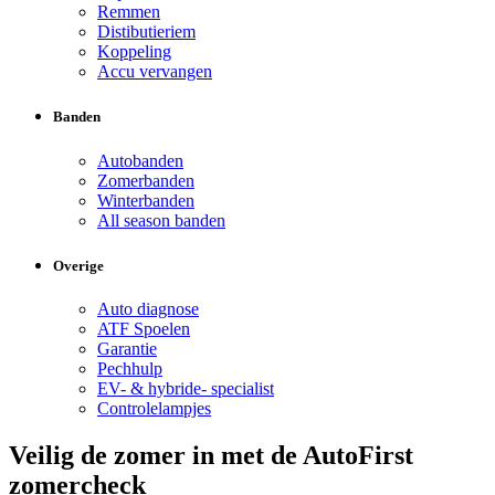
Remmen
Distibutieriem
Koppeling
Accu vervangen
Banden
Autobanden
Zomerbanden
Winterbanden
All season banden
Overige
Auto diagnose
ATF Spoelen
Garantie
Pechhulp
EV- & hybride- specialist
Controlelampjes
Veilig de zomer in met de AutoFirst
zomercheck